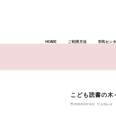
HOME
ご利用方法
市民セン
コ
ン
テ
こども読書の木
ン
ツ
2023年4月16日
お知らせ
へ
移