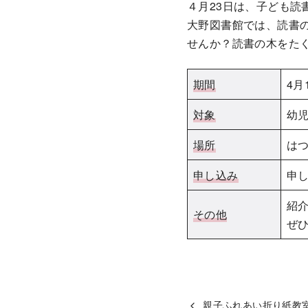
４月23日は、子ども読
動
大野図書館では、読書の
せんか？読書の木をた
期間
4月
対象
幼
場所
は
申し込み
申
紹
その他
ぜ
親子ふれあい折り紙教