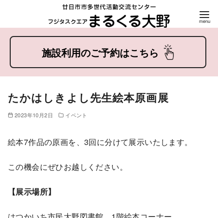
コ
ン
テ
ン
ツ
たかはしきよし先生絵本原画展
へ
移
2023年10月2日
イベント
動
絵本7作品の原画を、3回に分けて展示いたします。
この機会にぜひお越しください。
【展示場所】
はつかいち市民大野図書館 1階絵本コーナー