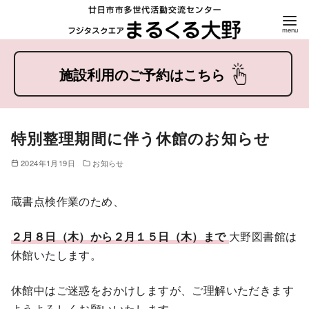
コ
ン
テ
ン
ツ
特別整理期間に伴う休館のお知らせ
へ
移
2024年1月19日
お知らせ
動
蔵書点検作業のため、
２月８日（木）から２月１５日（木）まで
大野図書館は
休館いたします。
休館中はご迷惑をおかけしますが、ご理解いただきます
ようよろしくお願いいたします。