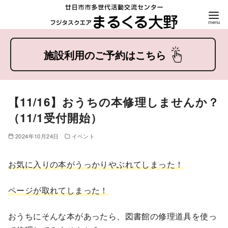
コ
ン
テ
ン
ツ
【11/16】おうちの本修理しませんか？
へ
（11/1受付開始）
移
動
2024年10月24日
イベント
お気に入りの本がうっかりやぶれてしまった！
ページが取れてしまった！
おうちにそんな本があったら、図書館の修理道具を使っ