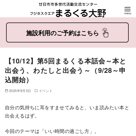
コ
ン
テ
ン
ツ
【10/12】第5回まるくる本話会～本と
へ
出会う、わたしと出会う～（9/28～申
移
込開始）
動
2025年9月3日
イベント
自分の気持ちに耳をすませてみると、いま読みたい本と
出会えるはず。
今回のテーマは「いい時間の過ごし方」。