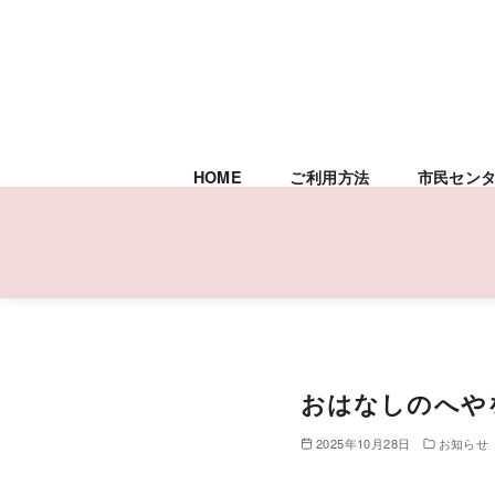
HOME
ご利用方法
市民セン
コ
ン
テ
おはなしのへや
ン
ツ
2025年10月28日
お知らせ
へ
移