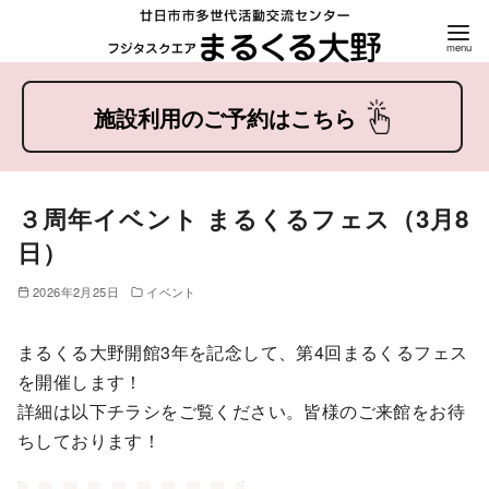
コ
ン
テ
ン
ツ
３周年イベント まるくるフェス（3月8
へ
日）
移
動
2026年2月25日
イベント
まるくる大野開館3年を記念して、第4回まるくるフェス
を開催します！
詳細は以下チラシをご覧ください。皆様のご来館をお待
ちしております！