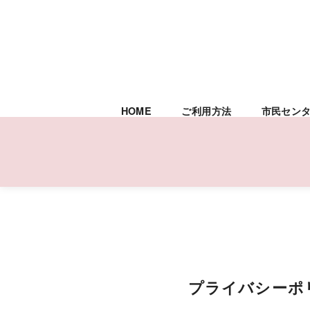
HOME
ご利用方法
市民セン
コ
ン
テ
ン
ツ
プライバシーポ
へ
移